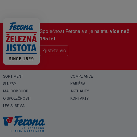
Společnost Ferona a.s. je na trhu
více než
195 let
Zjistěte víc
SORTIMENT
COMPLIANCE
SLUŽBY
KARIÉRA
MALOOBCHOD
AKTUALITY
O SPOLEČNOSTI
KONTAKTY
LEGISLATIVA