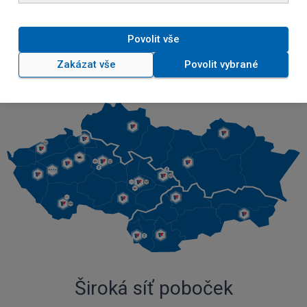
Služby
Povolit vše
Zakázat vše
Povolit vybrané
Široká síť poboček