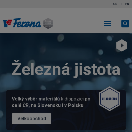
CS
|
EN
Ot
vy
Přehrát
video
FERONA
Železná jistota
a.s.
Velký výběr materiálů
k dispozici
po
celé ČR, na Slovensku i v Polsku
Velkoobchod