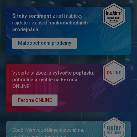
Široký sorti­ment
z naší nabídky
najdete i v našich
malo­obchodních
prodejnách
Maloobchodní prodejny
Vyberte si zboží a
vytvořte poptávku
pohodlně a rychle na Ferona
ONLINE!
Ferona ONLINE
Zboží Vám rozdělíme, narovnáme,
certifikujeme i dovezeme