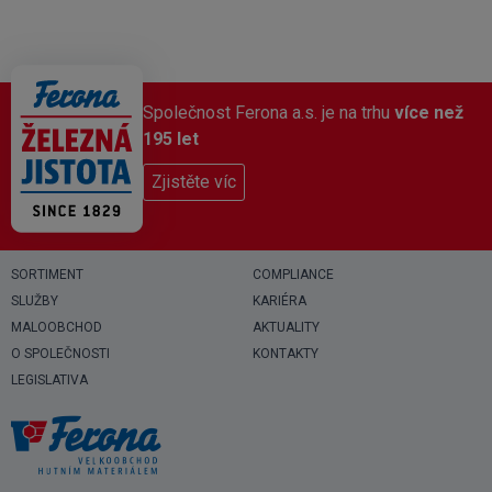
Společnost Ferona a.s. je na trhu
více než
195 let
Zjistěte víc
SORTIMENT
COMPLIANCE
SLUŽBY
KARIÉRA
MALOOBCHOD
AKTUALITY
O SPOLEČNOSTI
KONTAKTY
LEGISLATIVA