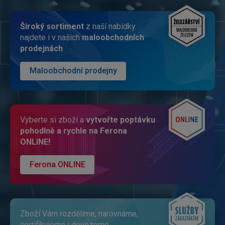
Široký sorti­ment
z naší nabídky
najdete i v našich
malo­obchodních
prodejnách
Maloobchodní prodejny
Vyberte si zboží a
vytvořte poptávku
pohodlně a rychle na Ferona
ONLINE!
Ferona ONLINE
Zboží Vám rozdělíme, narovnáme,
certifikujeme i dovezeme