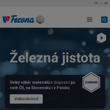
CS
|
EN
Ot
vy
Přehrát
video
FERONA
Železná jistota
a.s.
Velký výběr materiálů
k dispozici
po
celé ČR, na Slovensku i v Polsku
Velkoobchod