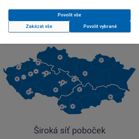
Služby
Povolit vše
Zakázat vše
Povolit vybrané
Široká síť poboček