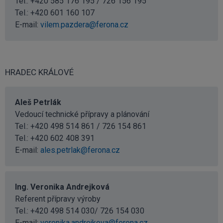
Tel.: +420 585 176 195 / 726 156 195
Tel.:
+420 601 160 107
E-mail:
vilem.pazdera@ferona.cz
HRADEC KRÁLOVÉ
Aleš Petrlák
Vedoucí technické přípravy a plánování
Tel.: +420 498 514 861 / 726 154 861
Tel.:
+420 602 408 391
E-mail:
ales.petrlak@ferona.cz
Ing. Veronika Andrejková
Referent přípravy výroby
Tel.: +420 498 514 030/ 726 154 030
E-mail:
veronika.andrejkova@ferona.cz