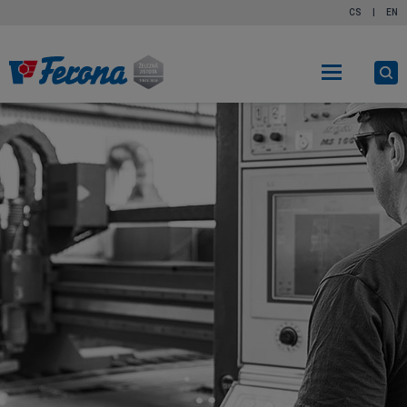
CS
|
EN
Ot
vy