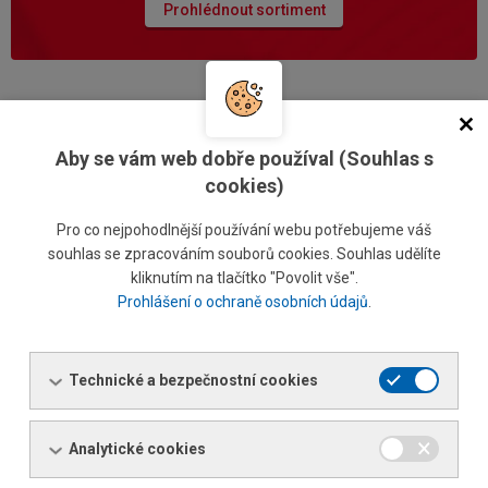
Prohlédnout sortiment
Centrální služby
Aby se vám web dobře používal (Souhlas s
cookies)
Stanislav Hlavinka
Vedoucí centrálních služeb
Pro co nejpohodlnější používání webu potřebujeme váš
Tel.: +420 585 176 264 / 726 156 264
souhlas se zpracováním souborů cookies. Souhlas udělíte
Tel.:
+420 602 510 014
kliknutím na tlačítko "Povolit vše".
E-mail:
stanislav.hlavinka@ferona.cz
Prohlášení o ochraně osobních údajů
.
Technické a bezpečnostní cookies
Dělení euronosičů Olomouc
Analytické cookies
Martin Špunda