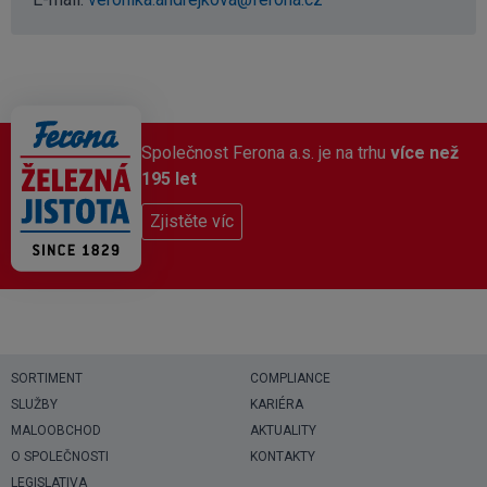
Společnost Ferona a.s. je na trhu
více než
195 let
Zjistěte víc
SORTIMENT
COMPLIANCE
SLUŽBY
KARIÉRA
MALOOBCHOD
AKTUALITY
O SPOLEČNOSTI
KONTAKTY
LEGISLATIVA