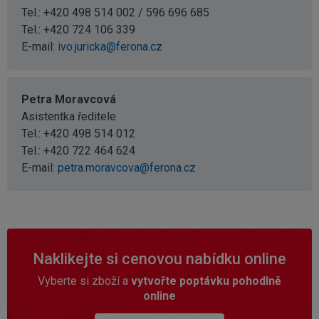
Tel.: +420 498 514 002 / 596 696 685
Tel.:
+420 724 106 339
E-mail:
ivo.juricka@ferona.cz
Petra Moravcová
Asistentka ředitele
Tel.:
+420 498 514 012
Tel.:
+420 722 464 624
E-mail:
petra.moravcova@ferona.cz
Naklikejte si cenovou nabídku online
Vyberte si zboží a
vytvořte poptávku pohodlně
online