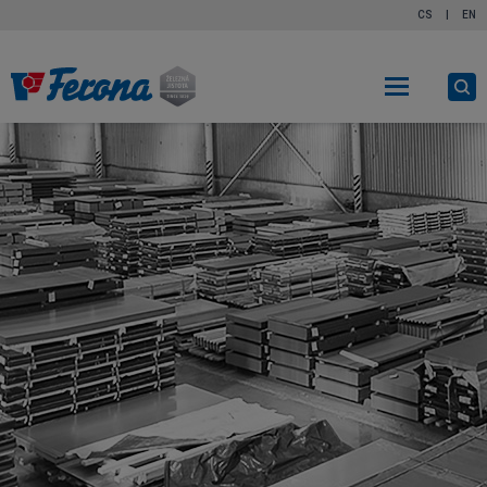
CS
|
EN
Ot
vy