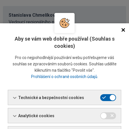
Stanislava Chmelíková
Vedoucí regionálního prodeje
Tel.: +420 477 055 316 / 726 155 316
Tel.:
+420 606 694 765
Aby se vám web dobře používal (Souhlas s
Fax: +420 477 055 305
cookies)
E-mail:
stanislava.chmelikova@ferona.cz
Pro co nejpohodlnější používání webu potřebujeme váš
souhlas se zpracováním souborů cookies. Souhlas udělíte
kliknutím na tlačítko "Povolit vše".
Lucie Řeháčková
Prohlášení o ochraně osobních údajů
.
Referent prodeje
Tel.: +420 477 055 367 / 726 155 367
Fax: +420 477 055 306
Technické a bezpečnostní cookies
E-mail:
lucie.rehackova@ferona.cz
Analytické cookies
Ing. Barbora Svobodová Kramosilová
Referent prodeje