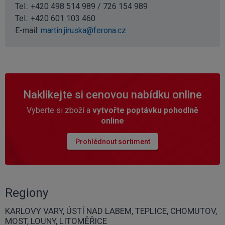
Tel.: +420 498 514 989 / 726 154 989
Tel.:
+420 601 103 460
E-mail:
martin.jiruska@ferona.cz
Naklikejte si cenovou nabídku online
Vyberte si zboží a
vytvořte poptávku pohodlně
online
Prohlédnout sortiment
Regiony
KARLOVY VARY, ÚSTÍ NAD LABEM, TEPLICE, CHOMUTOV,
MOST, LOUNY, LITOMĚŘICE