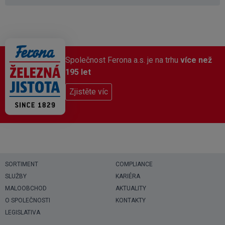
Společnost Ferona a.s. je na trhu
více než
195 let
Zjistěte víc
SORTIMENT
COMPLIANCE
SLUŽBY
KARIÉRA
MALOOBCHOD
AKTUALITY
O SPOLEČNOSTI
KONTAKTY
LEGISLATIVA