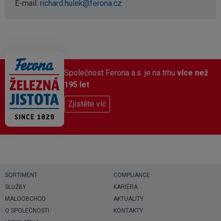
E-mail:
richard.hulek@ferona.cz
Společnost Ferona a.s. je na trhu
více než
195 let
Zjistěte víc
SORTIMENT
COMPLIANCE
SLUŽBY
KARIÉRA
MALOOBCHOD
AKTUALITY
O SPOLEČNOSTI
KONTAKTY