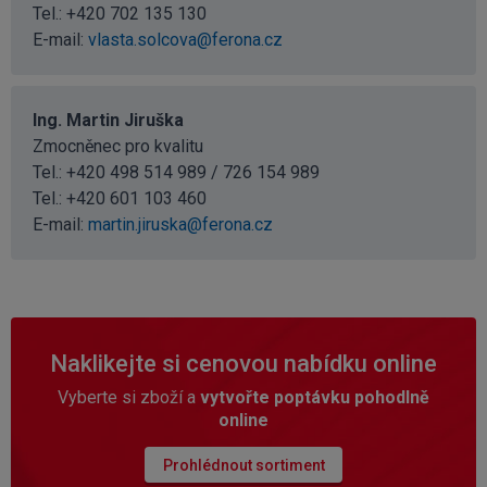
Tel.:
+420 702 135 130
E-mail:
vlasta.solcova@ferona.cz
Ing. Martin Jiruška
Zmocněnec pro kvalitu
Tel.: +420 498 514 989 / 726 154 989
Tel.:
+420 601 103 460
E-mail:
martin.jiruska@ferona.cz
Naklikejte si cenovou nabídku online
Vyberte si zboží a
vytvořte poptávku pohodlně
online
Prohlédnout sortiment