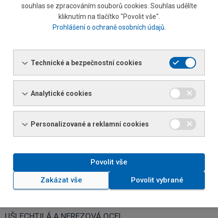
souhlas se zpracováním souborů cookies. Souhlas udělíte
kliknutím na tlačítko "Povolit vše".
Miloslav Franc
Prohlášení o ochraně osobních údajů
.
Referent prodeje
Tel.: +420 498 514 842 / 726 154 842
Fax: +420 498 514 840
Technické a bezpečnostní cookies
E-mail:
miloslav.franc@ferona.cz
Analytické cookies
Daniela Vlčková
Referent prodeje
Personalizované a reklamní cookies
Tel.: +420 498 514 824 / 726 154 824
Fax: +420 498 514 840
E-mail:
daniela.vlckova@ferona.cz
Povolit vše
Zakázat vše
Povolit vybrané
Specializovaný prodej
UŠLECHTILÁ A NEREZOVÁ OCEL