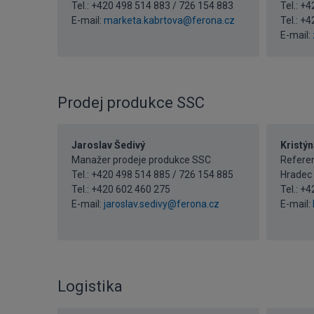
Tel.: +420 498 514 883 / 726 154 883
Tel.: +
E-mail:
marketa.kabrtova@ferona.cz
Tel.:
+4
E-mail:
Prodej produkce SSC
Jaroslav Šedivý
Kristýn
Manažer prodeje produkce SSC
Referen
Tel.: +420 498 514 885 / 726 154 885
Hradec 
Tel.:
+420 602 460 275
Tel.:
+4
E-mail:
jaroslav.sedivy@ferona.cz
E-mail:
Logistika