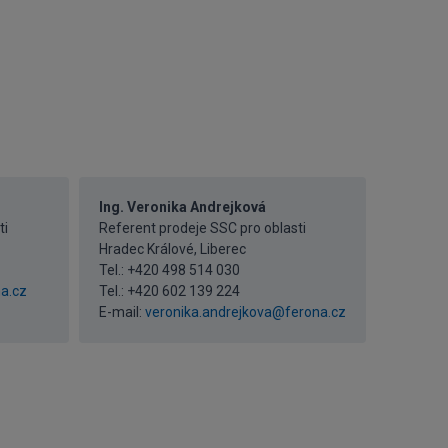
Ing. Veronika Andrejková
ti
Referent prodeje SSC pro oblasti
Hradec Králové, Liberec
Tel.:
+420 498 514 030
a.cz
Tel.:
+420 602 139 224
E-mail:
veronika.andrejkova@ferona.cz