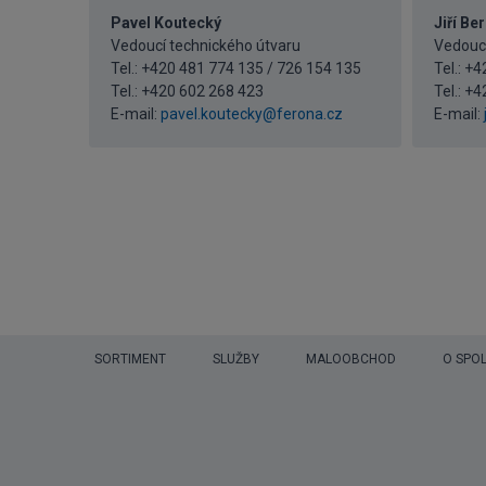
Pavel Koutecký
Jiří Be
Vedoucí technického útvaru
Vedoucí
Tel.: +420 481 774 135 / 726 154 135
Tel.: +
Tel.:
+420 602 268 423
Tel.:
+4
E-mail:
pavel.koutecky@ferona.cz
E-mail:
SORTIMENT
SLUŽBY
MALOOBCHOD
O SPO