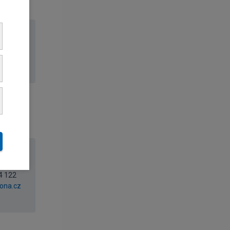
4 113
cz
4 122
ona.cz