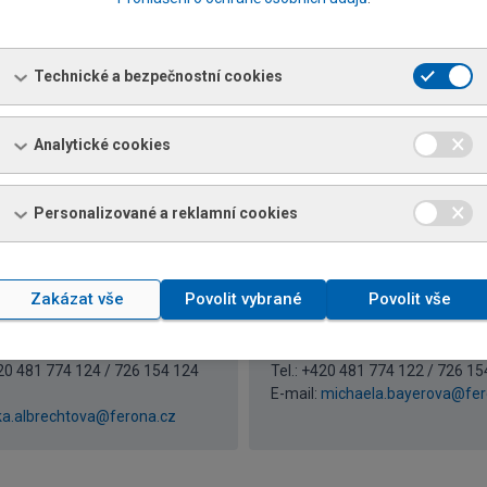
a Kupcová
Lenka Štrejlová
Technické a bezpečnostní cookies
t prodeje
Referent prodeje
420 481 774 123 / 726 154 123
Tel.: +420 481 774 113 / 726 15
nadezda.kupcova@ferona.cz
E-mail:
lenka.strejlova@ferona.
Analytické cookies
Personalizované a reklamní cookies
Zakázat vše
Povolit vybrané
Povolit vše
ka Albrechtová
Michaela Bayerová
t prodeje
Referent prodeje
420 481 774 124 / 726 154 124
Tel.: +420 481 774 122 / 726 15
E-mail:
michaela.bayerova@fer
ka.albrechtova@ferona.cz