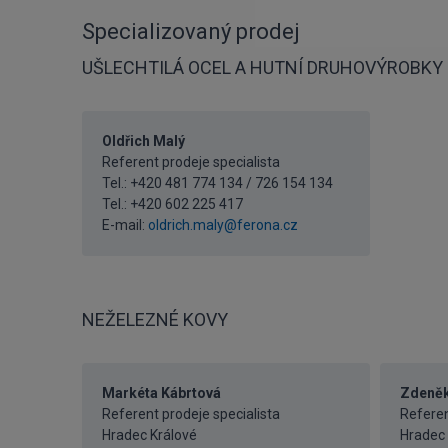
Specializovaný prodej
UŠLECHTILÁ OCEL A HUTNÍ DRUHOVÝROBKY
Oldřich Malý
Referent prodeje specialista
Tel.: +420 481 774 134 / 726 154 134
Tel.:
+420 602 225 417
E-mail:
oldrich.maly@ferona.cz
NEŽELEZNÉ KOVY
Markéta Kábrtová
Zdeněk
Referent prodeje specialista
Referen
Hradec Králové
Hradec 