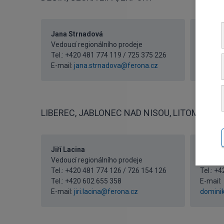
Jana Strnadová
Naděžd
Vedoucí regionálního prodeje
Referen
Tel.: +420 481 774 119 / 725 375 226
Tel.: +
E-mail:
jana.strnadova@ferona.cz
E-mail:
LIBEREC, JABLONEC NAD NISOU, LITOMĚŘICE
Jiří Lacina
Domini
Vedoucí regionálního prodeje
Referen
Tel.: +420 481 774 126 / 726 154 126
Tel.: +
Tel.:
+420 602 655 358
E-mail:
E-mail:
jiri.lacina@ferona.cz
domini