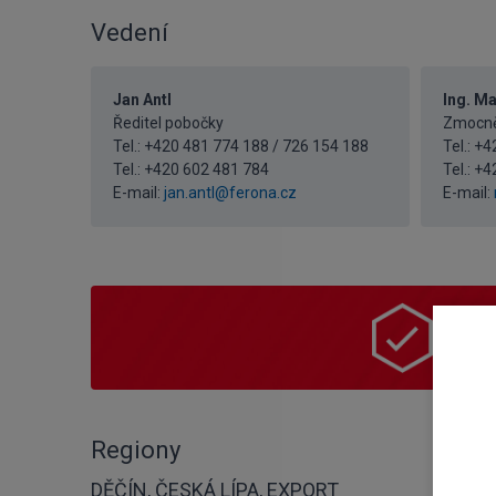
Vedení
Jan Antl
Ing. Ma
Ředitel pobočky
Zmocněn
Tel.: +420 481 774 188 / 726 154 188
Tel.: +
Tel.:
+420 602 481 784
Tel.:
+4
E-mail:
jan.antl@ferona.cz
E-mail:
Nak
Vyber
Regiony
DĚČÍN, ČESKÁ LÍPA, EXPORT