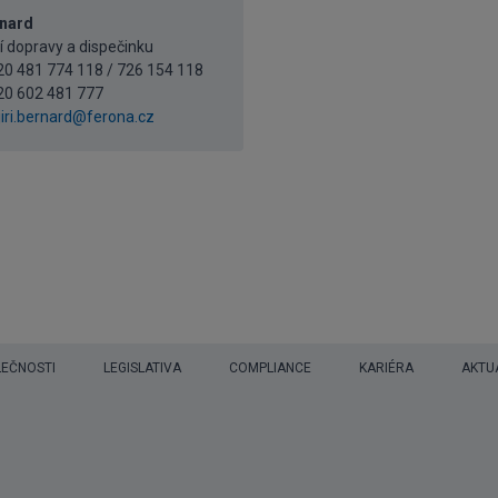
rnard
 dopravy a dispečinku
420 481 774 118 / 726 154 118
20 602 481 777
jiri.bernard@ferona.cz
LEČNOSTI
LEGISLATIVA
COMPLIANCE
KARIÉRA
AKTU