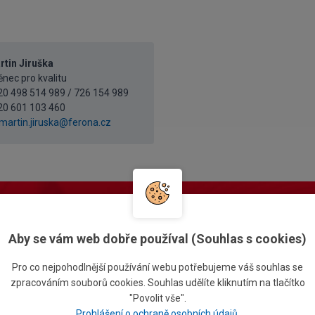
rtin Jiruška
ec pro kvalitu
420 498 514 989 / 726 154 989
20 601 103 460
martin.jiruska@ferona.cz
likejte si cenovou nabídku online
Prohléd
te si zboží a
vytvořte poptávku pohodlně online
Aby se vám web dobře používal (Souhlas s cookies)
Pro co nejpohodlnější používání webu potřebujeme váš souhlas se
zpracováním souborů cookies. Souhlas udělíte kliknutím na tlačítko
"Povolit vše".
Prohlášení o ochraně osobních údajů
.