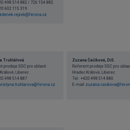
420 498 514 882 / 726 154 882
20 602 115 319
zdenek.rejzek@ferona.cz
a Truhlářová
Zuzana Čačíková, DiS.
t prodeje SSC pro oblasti
Referent prodeje SSC pro oblas
Králové, Liberec
Hradec Králové, Liberec
20 498 514 887
Tel.:
+420 498 514 880
kristyna.truhlarova@ferona.cz
E-mail:
zuzana.cacikova@feron