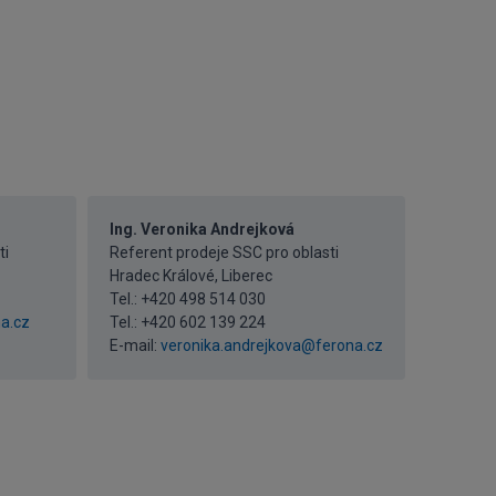
Ing. Veronika Andrejková
ti
Referent prodeje SSC pro oblasti
Hradec Králové, Liberec
Tel.:
+420 498 514 030
a.cz
Tel.:
+420 602 139 224
E-mail:
veronika.andrejkova@ferona.cz