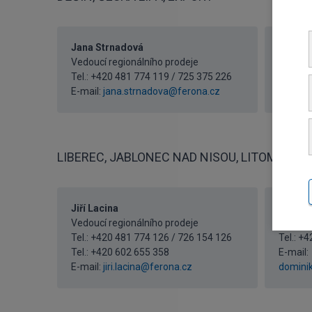
Jana Strnadová
Naděžd
Vedoucí regionálního prodeje
Referen
Tel.: +420 481 774 119 / 725 375 226
Tel.: +
E-mail:
jana.strnadova@ferona.cz
E-mail:
LIBEREC, JABLONEC NAD NISOU, LITOMĚŘICE
Jiří Lacina
Domini
Vedoucí regionálního prodeje
Referen
Tel.: +420 481 774 126 / 726 154 126
Tel.: +
Tel.:
+420 602 655 358
E-mail:
E-mail:
jiri.lacina@ferona.cz
domini