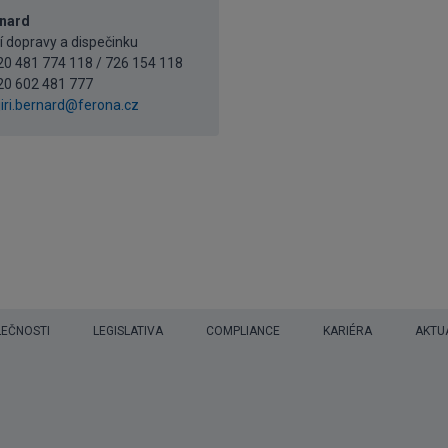
rnard
 dopravy a dispečinku
420 481 774 118 / 726 154 118
20 602 481 777
jiri.bernard@ferona.cz
LEČNOSTI
LEGISLATIVA
COMPLIANCE
KARIÉRA
AKTU