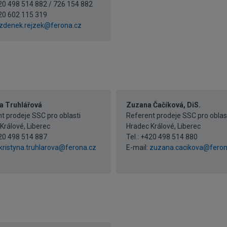
420 498 514 882 / 726 154 882
20 602 115 319
zdenek.rejzek@ferona.cz
a Truhlářová
Zuzana Čačíková, DiS.
t prodeje SSC pro oblasti
Referent prodeje SSC pro oblas
Králové, Liberec
Hradec Králové, Liberec
20 498 514 887
Tel.:
+420 498 514 880
kristyna.truhlarova@ferona.cz
E-mail:
zuzana.cacikova@feron