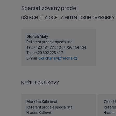
Specializovaný prodej
UŠLECHTILÁ OCEL A HUTNÍ DRUHOVÝROBKY
Oldřich Malý
Referent prodeje specialista
Tel.: +420 481 774 134 / 726 154 134
Tel.:
+420 602 225 417
E-mail:
oldrich.maly@ferona.cz
NEŽELEZNÉ KOVY
Markéta Kábrtová
Zdeněk
Referent prodeje specialista
Referen
Hradec Králové
Hradec 