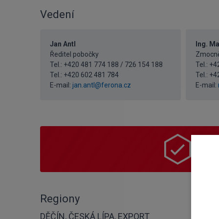
Vedení
Jan Antl
Ing. Ma
Ředitel pobočky
Zmocněn
Tel.: +420 481 774 188 / 726 154 188
Tel.: +
Tel.:
+420 602 481 784
Tel.:
+4
E-mail:
jan.antl@ferona.cz
E-mail:
Nak
Vyber
Regiony
DĚČÍN, ČESKÁ LÍPA, EXPORT