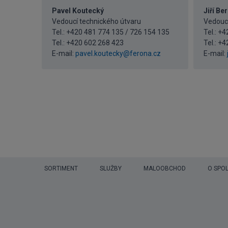
Pavel Koutecký
Jiří Be
Vedoucí technického útvaru
Vedoucí
Tel.: +420 481 774 135 / 726 154 135
Tel.: +
Tel.:
+420 602 268 423
Tel.:
+4
E-mail:
pavel.koutecky@ferona.cz
E-mail:
SORTIMENT
SLUŽBY
MALOOBCHOD
O SPO