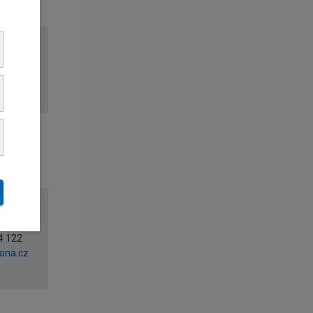
4 113
cz
4 122
ona.cz