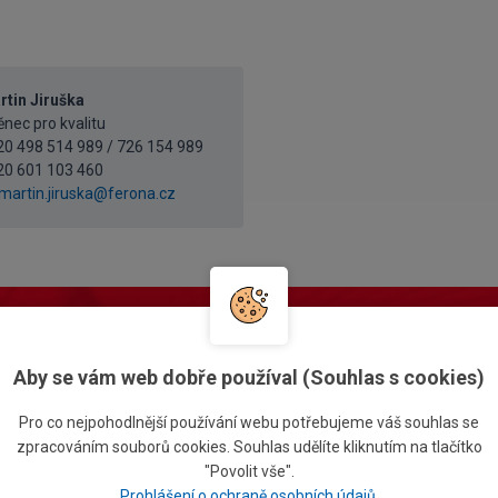
rtin Jiruška
ec pro kvalitu
420 498 514 989 / 726 154 989
20 601 103 460
martin.jiruska@ferona.cz
likejte si cenovou nabídku online
Prohléd
te si zboží a
vytvořte poptávku pohodlně online
Aby se vám web dobře používal (Souhlas s cookies)
Pro co nejpohodlnější používání webu potřebujeme váš souhlas se
zpracováním souborů cookies. Souhlas udělíte kliknutím na tlačítko
"Povolit vše".
Prohlášení o ochraně osobních údajů
.