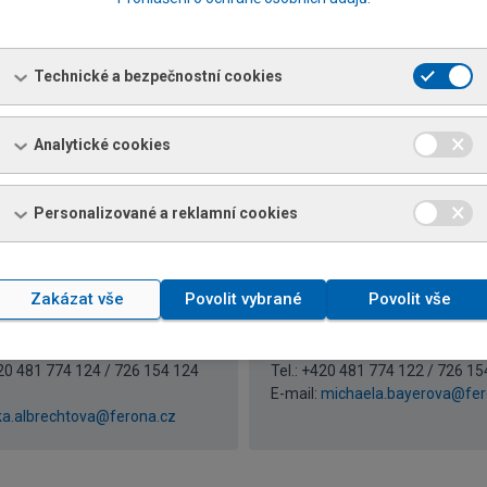
a Kupcová
Lenka Štrejlová
Technické a bezpečnostní cookies
t prodeje
Referent prodeje
420 481 774 123 / 726 154 123
Tel.: +420 481 774 113 / 726 15
nadezda.kupcova@ferona.cz
E-mail:
lenka.strejlova@ferona.
Analytické cookies
Personalizované a reklamní cookies
Zakázat vše
Povolit vybrané
Povolit vše
ka Albrechtová
Michaela Bayerová
t prodeje
Referent prodeje
420 481 774 124 / 726 154 124
Tel.: +420 481 774 122 / 726 15
E-mail:
michaela.bayerova@fer
ka.albrechtova@ferona.cz