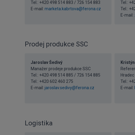
Tel.: +420 498 514 883 / 726 154 883
Tel.: +
E-mail:
marketa.kabrtova@ferona.cz
Tel.:
+4
E-mail:
Prodej produkce SSC
Jaroslav Šedivý
Kristýn
Manažer prodeje produkce SSC
Referen
Tel.: +420 498 514 885 / 726 154 885
Hradec 
Tel.:
+420 602 460 275
Tel.:
+4
E-mail:
jaroslav.sedivy@ferona.cz
E-mail:
Logistika