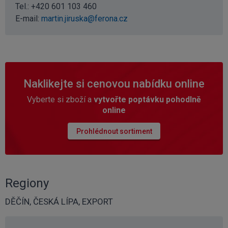
Tel.:
+420 601 103 460
E-mail:
martin.jiruska@ferona.cz
Naklikejte si cenovou nabídku online
Vyberte si zboží a
vytvořte poptávku pohodlně
online
Prohlédnout sortiment
Regiony
DĚČÍN, ČESKÁ LÍPA, EXPORT