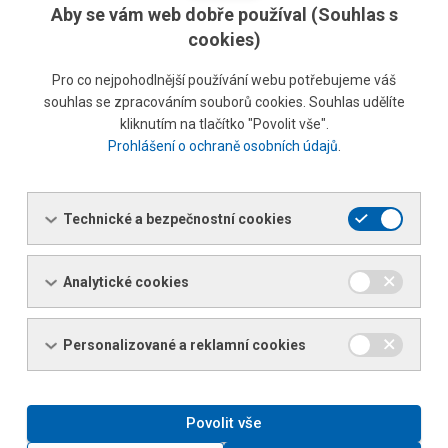
Aby se vám web dobře používal (Souhlas s
LIBEREC, JABLONEC NAD NISOU, LITOMĚŘICE
cookies)
Jiří Lacina
Pro co nejpohodlnější používání webu potřebujeme váš
souhlas se zpracováním souborů cookies. Souhlas udělíte
Vedoucí regionálního prodeje
kliknutím na tlačítko "Povolit vše".
Tel.: +420 481 774 126 / 726 154 126
Prohlášení o ochraně osobních údajů
.
Tel.:
+420 602 655 358
E-mail:
jiri.lacina@ferona.cz
Technické a bezpečnostní cookies
Dominika Albrechtová
Referent prodeje
Analytické cookies
Tel.: +420 481 774 124 / 726 154 124
E-mail:
dominika.albrechtova@ferona.cz
Personalizované a reklamní cookies
Michaela Bayerová
Referent prodeje
Povolit vše
Tel.: +420 481 774 122 / 726 154 122