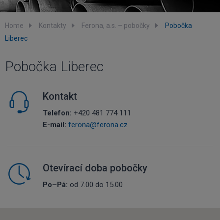
Home
Kontakty
Ferona, a.s. – pobočky
Pobočka
Liberec
Pobočka Liberec
Kontakt
Telefon:
+420 481 774 111
E-mail:
ferona@ferona.cz
Otevírací doba pobočky
Po–Pá:
od 7.00 do 15.00