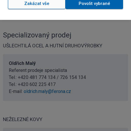
Zakázat vše
Povolit vybrané
E-mail:
michaela.bayerova@ferona.cz
Specializovaný prodej
UŠLECHTILÁ OCEL A HUTNÍ DRUHOVÝROBKY
Oldřich Malý
Referent prodeje specialista
Tel.: +420 481 774 134 / 726 154 134
Tel.:
+420 602 225 417
E-mail:
oldrich.maly@ferona.cz
NEŽELEZNÉ KOVY