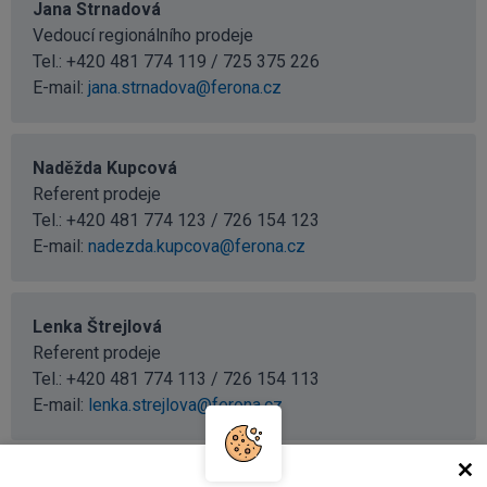
Jana Strnadová
Vedoucí regionálního prodeje
Tel.: +420 481 774 119 / 725 375 226
E-mail:
jana.strnadova@ferona.cz
Naděžda Kupcová
Referent prodeje
Tel.: +420 481 774 123 / 726 154 123
E-mail:
nadezda.kupcova@ferona.cz
Lenka Štrejlová
Referent prodeje
Tel.: +420 481 774 113 / 726 154 113
E-mail:
lenka.strejlova@ferona.cz