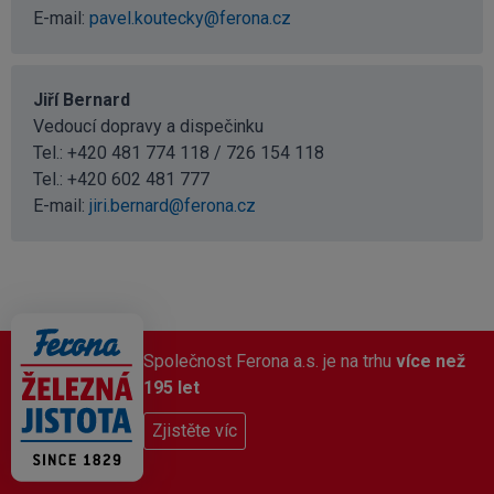
E-mail:
pavel.koutecky@ferona.cz
Jiří Bernard
Vedoucí dopravy a dispečinku
Tel.: +420 481 774 118 / 726 154 118
Tel.:
+420 602 481 777
E-mail:
jiri.bernard@ferona.cz
Společnost Ferona a.s. je na trhu
více než
195 let
Zjistěte víc