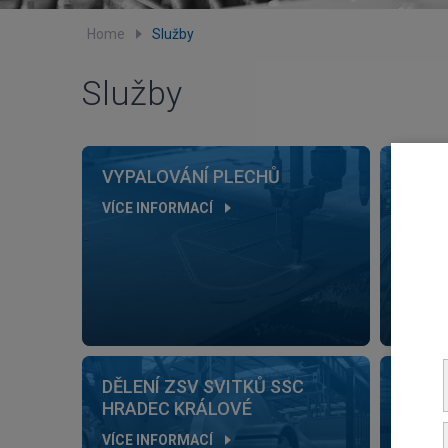
Home
Služby
Služby
VYPALOVÁNÍ PLECHŮ
ŘEZÁ
MATE
VÍCE INFORMACÍ
VÍCE I
DĚLENÍ ZSV SVITKŮ SSC
DĚLEN
HRADEC KRÁLOVÉ
OSTR
VÍCE INFORMACÍ
VÍCE I