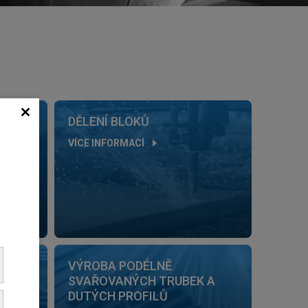
DĚLENÍ BLOKŮ
VÍCE INFORMACÍ
TKŮ
VÝROBA PODÉLNĚ
SVAŘOVANÝCH TRUBEK A
DUTÝCH PROFILŮ