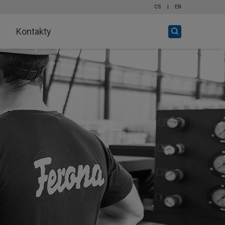
CS
|
EN
Otevři
Kontakty
vyhledávání