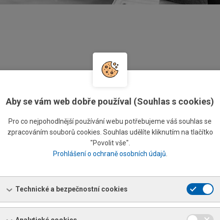
NÍ TYČOVÉHO
TRYSKÁNÍ MATERIÁLU
RIÁLU
Aby se vám web dobře používal (Souhlas s cookies)
VÍCE INFORMACÍ
NFORMACÍ
Pro co nejpohodlnější používání webu potřebujeme váš souhlas se
zpracováním souborů cookies. Souhlas udělíte kliknutím na tlačítko
"Povolit vše".
Prohlášení o ochraně osobních údajů
.
Í ZTV SVITKŮ SSC
SSC – DĚLENÍ ZTV SVI
Technické a bezpečnostní cookies
AVA
SSC BRATISLAVA
NFORMACÍ
VÍCE INFORMACÍ