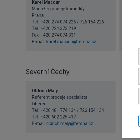
Karel Macoun
Petr P
Manažer prodeje komodity
Referen
Praha
Praha
Tel.: +420 274 074 226 / 726 154 226
Tel.: +
Tel.:
+420 724 373 219
Tel.:
+4
Fax: +420 274 074 331
Fax: +4
E-mail:
karel.macoun@ferona.cz
E-mail:
Severní Čechy
Oldřich Malý
Referent prodeje specialista
Liberec
Tel.: +420 481 774 134 / 726 154 134
Tel.:
+420 602 225 417
E-mail:
oldrich.maly@ferona.cz