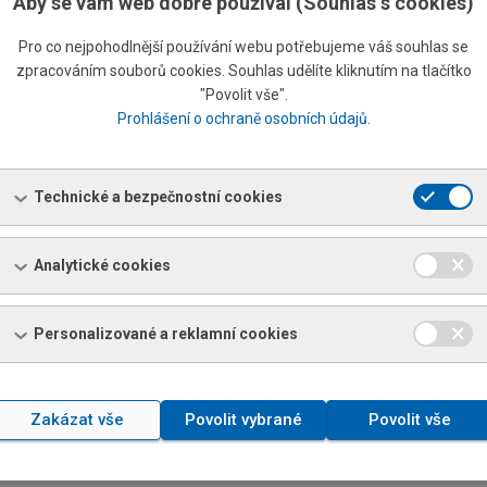
Aby se vám web dobře používal (Souhlas s cookies)
ecka
t prodeje specialista
Pro co nejpohodlnější používání webu potřebujeme váš souhlas se
zpracováním souborů cookies. Souhlas udělíte kliknutím na tlačítko
420 274 074 274 / 726 154 274
"Povolit vše".
20 602 306 826
Prohlášení o ochraně osobních údajů
.
20 274 074 219
petr.pecka@ferona.cz
Technické a bezpečnostní cookies
Analytické cookies
Personalizované a reklamní cookies
Zakázat vše
Povolit vybrané
Povolit vše