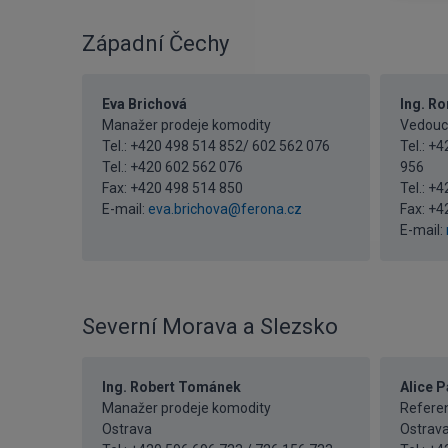
Západní Čechy
Eva Brichová
Ing. R
Manažer prodeje komodity
Vedoucí
Tel.: +420 498 514 852/ 602 562 076
Tel.: +
Tel.:
+420 602 562 076
956
Fax: +420 498 514 850
Tel.:
+4
E-mail:
eva.brichova@ferona.cz
Fax: +4
E-mail:
Severní Morava a Slezsko
Ing. Robert Tománek
Alice 
Manažer prodeje komodity
Referen
Ostrava
Ostrav