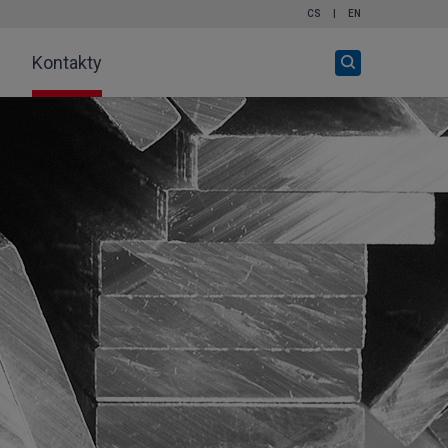
CS
|
EN
Otevři
Kontakty
vyhledávání