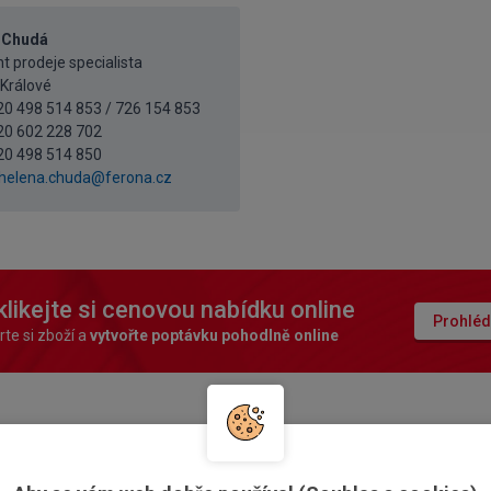
 Chudá
t prodeje specialista
Králové
420 498 514 853 / 726 154 853
20 602 228 702
20 498 514 850
helena.chuda@ferona.cz
likejte si cenovou nabídku online
Prohléd
te si zboží a
vytvořte poptávku pohodlně online