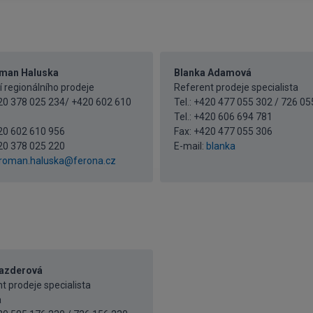
oman Haluska
Blanka Adamová
 regionálního prodeje
Referent prodeje specialista
420 378 025 234/ +420 602 610
Tel.: +420 477 055 302 / 726 05
Tel.:
+420 606 694 781
20 602 610 956
Fax: +420 477 055 306
20 378 025 220
E-mail:
blanka
roman.haluska@ferona.cz
Pazderová
t prodeje specialista
a