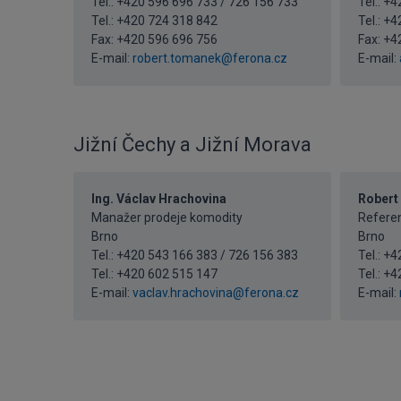
Tel.: +420 596 696 733 / 726 156 733
Tel.: +
Tel.:
+420 724 318 842
Tel.:
+4
Fax: +420 596 696 756
Fax: +4
E-mail:
robert.tomanek@ferona.cz
E-mail:
Jižní Čechy a Jižní Morava
Ing. Václav Hrachovina
Robert
Manažer prodeje komodity
Referen
Brno
Brno
Tel.: +420 543 166 383 / 726 156 383
Tel.: +
Tel.:
+420 602 515 147
Tel.:
+4
E-mail:
vaclav.hrachovina@ferona.cz
E-mail: