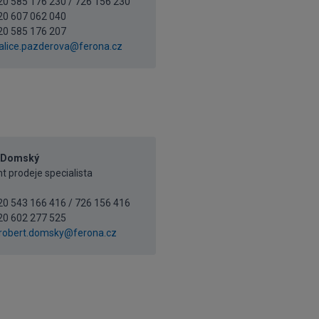
420 585 176 230 / 726 156 230
20 607 062 040
20 585 176 207
alice.pazderova@ferona.cz
 Domský
t prodeje specialista
420 543 166 416 / 726 156 416
20 602 277 525
robert.domsky@ferona.cz