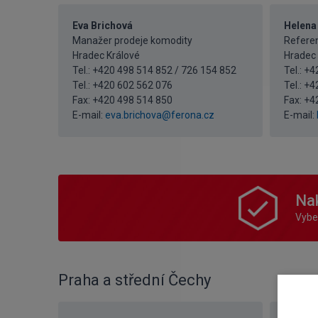
Eva Brichová
Helena
Manažer prodeje komodity
Referen
Hradec Králové
Hradec 
Tel.: +420 498 514 852 / 726 154 852
Tel.: +
Tel.:
+420 602 562 076
Tel.:
+4
Fax: +420 498 514 850
Fax: +4
E-mail:
eva.brichova@ferona.cz
E-mail:
Nak
Vyber
Praha a střední Čechy