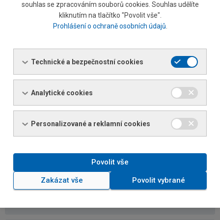
Oldřich Malý
souhlas se zpracováním souborů cookies. Souhlas udělíte
Referent prodeje specialista
kliknutím na tlačítko "Povolit vše".
Liberec
Prohlášení o ochraně osobních údajů
.
Tel.: +420 481 774 134 / 726 154 134
Tel.:
+420 602 225 417
E-mail:
oldrich.maly@ferona.cz
Technické a bezpečnostní cookies
Analytické cookies
Západní Čechy
Personalizované a reklamní cookies
Eva Brichová
Manažer prodeje komodity
Povolit vše
Tel.: +420 498 514 852/ 602 562 076
Tel.:
+420 602 562 076
Zakázat vše
Povolit vybrané
Fax: +420 498 514 850
E-mail:
eva.brichova@ferona.cz