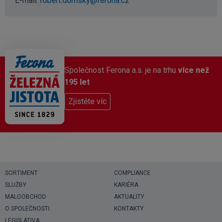
E-mail:
robert.domsky@ferona.cz
Společnost Ferona a.s. je na trhu
více než
195 let
Zjistěte víc
SORTIMENT
COMPLIANCE
SLUŽBY
KARIÉRA
MALOOBCHOD
AKTUALITY
O SPOLEČNOSTI
KONTAKTY
LEGISLATIVA