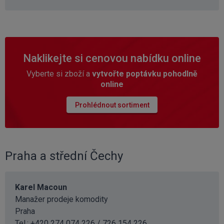
Naklikejte si cenovou nabídku online
Vyberte si zboží a
vytvořte poptávku pohodlně
online
Prohlédnout sortiment
Praha a střední Čechy
Karel Macoun
Manažer prodeje komodity
Praha
Tel.: +420 274 074 226 / 726 154 226