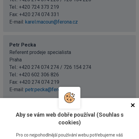
Tel.:
+420 724 373 219
Fax: +420 274 074 331
E-mail:
karel.macoun@ferona.cz
Petr Pecka
Referent prodeje specialista
Praha
Tel.: +420 274 074 274 / 726 154 274
Tel.:
+420 602 306 826
Fax: +420 274 074 219
E-mail:
petr.pecka@ferona.cz
Aby se vám web dobře používal (Souhlas s
Severní Čechy
cookies)
Pro co nejpohodlnější používání webu potřebujeme váš