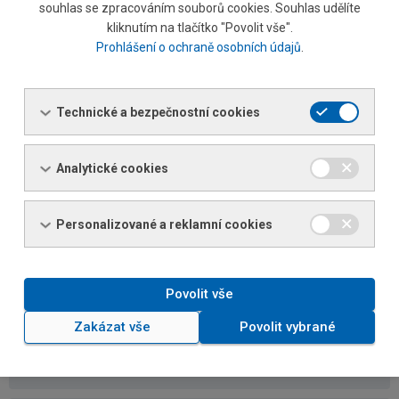
Oldřich Malý
souhlas se zpracováním souborů cookies. Souhlas udělíte
Referent prodeje specialista
kliknutím na tlačítko "Povolit vše".
Liberec
Prohlášení o ochraně osobních údajů
.
Tel.: +420 481 774 134 / 726 154 134
Tel.:
+420 602 225 417
E-mail:
oldrich.maly@ferona.cz
Technické a bezpečnostní cookies
Analytické cookies
Západní Čechy
Personalizované a reklamní cookies
Eva Brichová
Manažer prodeje komodity
Povolit vše
Tel.: +420 498 514 852/ 602 562 076
Tel.:
+420 602 562 076
Zakázat vše
Povolit vybrané
Fax: +420 498 514 850
E-mail:
eva.brichova@ferona.cz