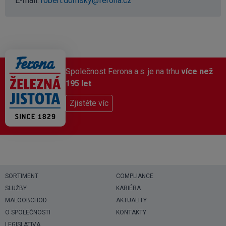
E-mail:
robert.domsky@ferona.cz
Společnost Ferona a.s. je na trhu
více než
195 let
Zjistěte víc
SORTIMENT
COMPLIANCE
SLUŽBY
KARIÉRA
MALOOBCHOD
AKTUALITY
O SPOLEČNOSTI
KONTAKTY
LEGISLATIVA