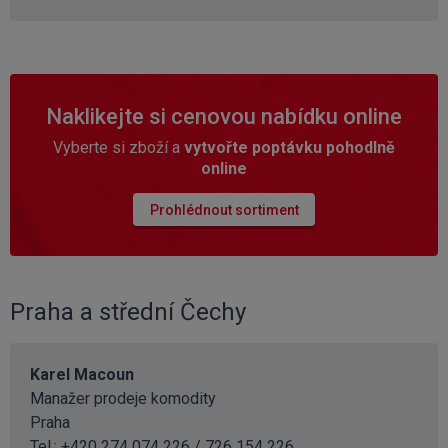
Naklikejte si cenovou nabídku online
Vyberte si zboží a
vytvořte poptávku pohodlně
online
Prohlédnout sortiment
Praha a střední Čechy
Karel Macoun
Manažer prodeje komodity
Praha
Tel.: +420 274 074 226 / 726 154 226