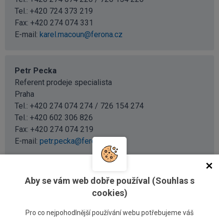
Tel.:
+420 724 373 219
Fax: +420 274 074 331
E-mail:
karel.macoun@ferona.cz
Petr Pecka
Referent prodeje specialista
Praha
Tel.: +420 274 074 274 / 726 154 274
Tel.:
+420 602 306 826
Fax: +420 274 074 219
E-mail:
petr.pecka@ferona.cz
Aby se vám web dobře používal (Souhlas s
Severní Čechy
cookies)
Pro co nejpohodlnější používání webu potřebujeme váš