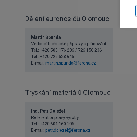
Dělení euronosičů Olomouc
Martin Špunda
Vedoucí technické přípravy a plánování
Tel.: +420 585 176 236 / 726 156 236
Tel.:
+420 725 528 645
E-mail:
martin.spunda@ferona.cz
Tryskání materiálů Olomouc
Ing. Petr Doležel
Referent přípravy výroby
Tel.:
+420 601 160 106
E-mail:
petr.dolezel@ferona.cz