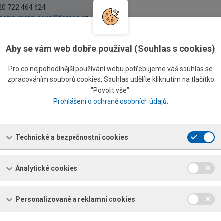
20 722 464 624
petra.moravcova@ferona.cz
Aby se vám web dobře používal (Souhlas s cookies)
Pro co nejpohodlnější používání webu potřebujeme váš souhlas se
likejte si cenovou nabídku online
zpracováním souborů cookies. Souhlas udělíte kliknutím na tlačítko
Prohléd
te si zboží a
vytvořte poptávku pohodlně online
"Povolit vše".
Prohlášení o ochraně osobních údajů
.
Technické a bezpečnostní cookies
Analytické cookies
Personalizované a reklamní cookies