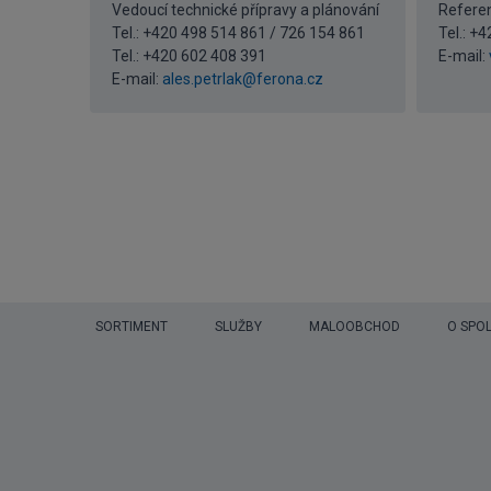
Vedoucí technické přípravy a plánování
Referen
Tel.: +420 498 514 861 / 726 154 861
Tel.: +
Tel.:
+420 602 408 391
E-mail:
E-mail:
ales.petrlak@ferona.cz
SORTIMENT
SLUŽBY
MALOOBCHOD
O SPO