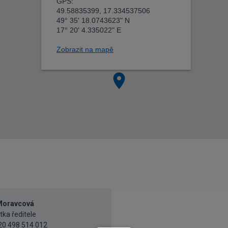
Moravcová
tka ředitele
20 498 514 012