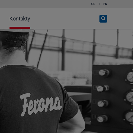
CS
|
EN
Otevři
Kontakty
vyhledávání