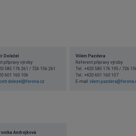
tr Doležel
Vilém Pazdera
t přípravy výroby
Referent přípravy výroby
420 585 176 261 / 726 156 261
Tel.: +420 585 176 195 / 726 15
20 601 160 106
Tel.:
+420 601 160 107
petr.dolezel@ferona.cz
E-mail:
vilem.pazdera@ferona.
eronika Andrejková