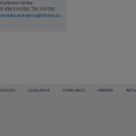
t přípravy výroby
420 498 514 030/ 726 154 030
veronika.andrejkova@ferona.cz
LEČNOSTI
LEGISLATIVA
COMPLIANCE
KARIÉRA
AKTU