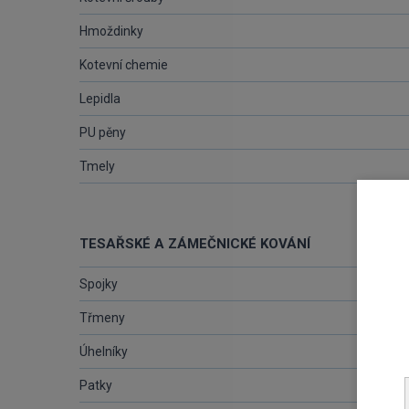
Hmoždinky
Kotevní chemie
Lepidla
PU pěny
Tmely
TESAŘSKÉ A ZÁMEČNICKÉ KOVÁNÍ
Spojky
Třmeny
Úhelníky
Patky