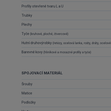
Profily otevřené tvaru L a U
Trubky
Plechy
Tyče
(kruhové, ploché, čtvercové)
Hutní druhovýrobky
(řetězy, ocelová lanka, rošty, dráty, ocelov
Barevné kovy
(hliníkové a mosazné profily a tyče)
SPOJOVACÍ MATERIÁL
Šrouby
Matice
Podložky