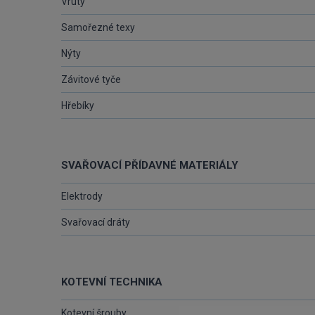
Vruty
Samořezné texy
Nýty
Závitové tyče
Hřebíky
SVAŘOVACÍ PŘÍDAVNÉ MATERIÁLY
Elektrody
Svařovací dráty
KOTEVNÍ TECHNIKA
Kotevní šrouby