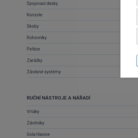
Spojovací desky
Konzole
Skoby
Rohovníky
Petlice
Zarážky
Závěsné systémy
RUČNÍ NÁSTROJE A NÁŘADÍ
Vrtáky
Závitníky
Gola hlavice