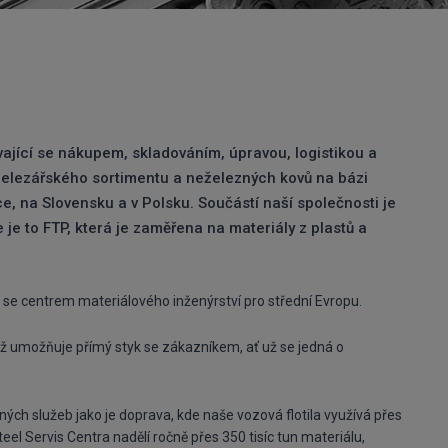
vající se nákupem, skladováním, úpravou, logistikou a
železářského sortimentu a neželezných kovů na bázi
e, na Slovensku a v Polsku. Součástí naší společnosti je
 je to FTP, která je zaměřena na materiály z plastů a
e se centrem materiálového inženýrství pro střední Evropu.
ož umožňuje přímý styk se zákazníkem, ať už se jedná o
ch služeb jako je doprava, kde naše vozová flotila využívá přes
eel Servis Centra nadělí ročně přes 350 tisíc tun materiálu,