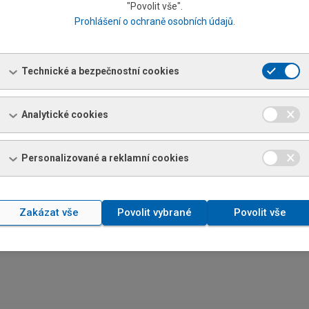
"Povolit vše".
Prohlášení o ochraně osobních údajů
.
avní akcionář podle § 220p obchodního zákoníku společnost
převzetí schválené valnými hromadami obou společností dne 27. 6.
 moci dne 29. 8. 2001. Na základě smlouvy o sloučení převzala
společnosti STEEL INVESTMENTS GROUP, a.s., k rozhodnému dni 1.
Technické a bezpečnostní cookies
Analytické cookies
Personalizované a reklamní cookies
Zakázat vše
Povolit vybrané
Povolit vše