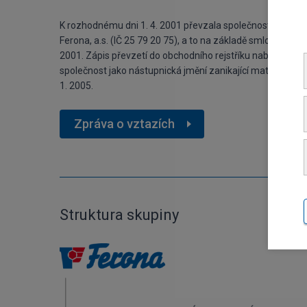
K rozhodnému dni 1. 4. 2001 převzala společnost jako hl
Ferona, a.s. (IČ 25 79 20 75), a to na základě smlouvy o 
2001. Zápis převzetí do obchodního rejstříku nabyl právní
společnost jako nástupnická jmění zanikající mateřské 
1. 2005.
Zpráva o vztazích
Struktura skupiny