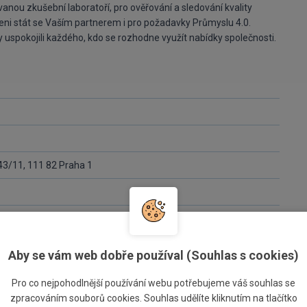
nou zkušební laboratoří, pro ověřování a sledování kvality
aveni stát se Vaším partnerem i pro požadavky Průmyslu 4.0.
by uspokojili každého, kdo se rozhodne využít nabídky společnosti.
43/11, 111 82 Praha 1
 Městského soudu v Praze, oddíl B, vložka 7143.
Aby se vám web dobře používal (Souhlas s cookies)
Pro co nejpohodlnější používání webu potřebujeme váš souhlas se
 skupinou ve shodě jednajících majoritních akcionářů tehdejší
zpracováním souborů cookies. Souhlas udělíte kliknutím na tlačítko