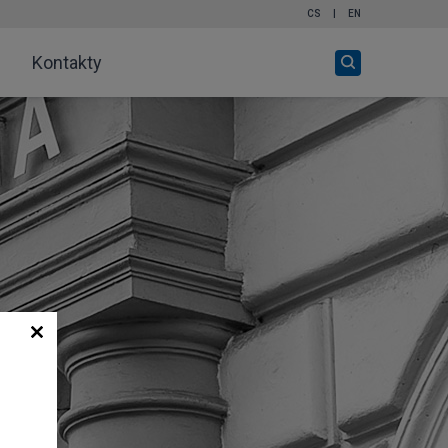
CS
|
EN
Otevři
Kontakty
vyhledávání