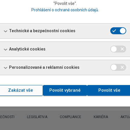
"Povolit vše".
Prohlášení o ochraně osobních údajů
.
avena
atalogu dočasně pozastavena
Technické a bezpečnostní cookies
Analytické cookies
 online katalogu pozastaveny.
Personalizované a reklamní cookies
Zakázat vše
Povolit vybrané
Povolit vše
LEČNOSTI
LEGISLATIVA
COMPLIANCE
KARIÉRA
AKTU